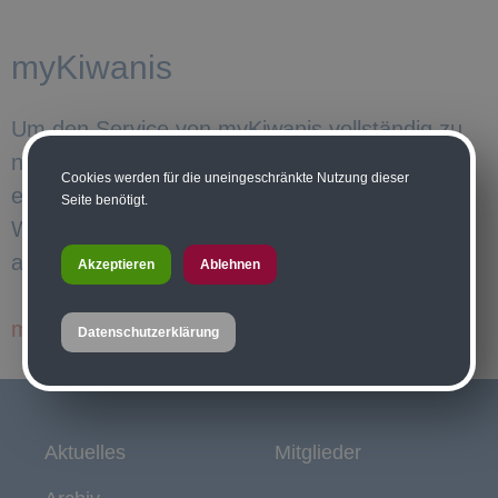
myKiwanis
Um den Service von myKiwanis vollständig zu
nutzen, sind persönliche Zugangsdaten
Cookies werden für die uneingeschränkte Nutzung dieser
erforderlich.
Seite benötigt.
Wer noch keinen Zugang hat, möge sich bitte
an
Werner Wölbitsch
wenden.
Akzeptieren
Ablehnen
myKiwanis aufrufen ...
Datenschutzerklärung
Aktuelles
Mitglieder